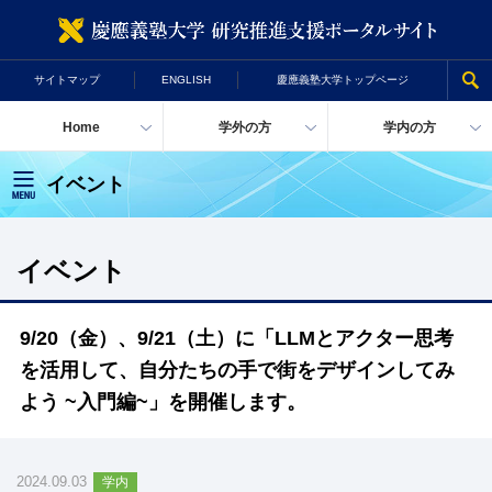
慶
サイトマップ
ENGLISH
慶應義塾大学トップページ
Home
学外の方
学内の方
イベント
イベント
9/20（金）、9/21（土）に「LLMとアクター思考
を活用して、自分たちの手で街をデザインしてみ
よう ~入門編~」を開催します。
2024.09.03
学内