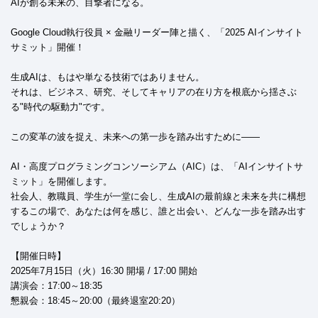
AIが創る未来の、目撃者になる。
Google Cloud執行役員 × 金融リーダー陣と描く、「2025 AIインサイト
サミット」開催！
生成AIは、もはや単なる技術ではありません。
それは、ビジネス、研究、そしてキャリアの在り方を根底から揺さぶ
る"時代の駆動力"です。
この変革の波を捉え、未来への第一歩を踏み出すために――
AI・高度プログラミングコンソーシアム（AIC）は、「AIインサイトサ
ミット」を開催します。
社会人、教職員、学生が一堂に会し、生成AIの最前線と未来を共に構想
するこの場で、あなたは何を感じ、誰と出会い、どんな一歩を踏み出す
でしょうか？
【開催日時】
2025年7月15日（火）16:30 開場 / 17:00 開始
講演会：17:00～18:35
懇親会：18:45～20:00（最終退室20:20）