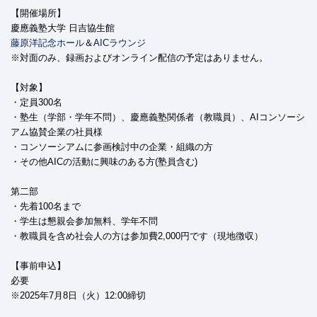
【開催場所】
慶應義塾大学 日吉協生館
藤原洋記念ホール
＆
AICラウンジ
※対面のみ、録画およびオンライン配信の予定はありません。
【対象】
・定員300名
・塾生（学部・学年不問）、慶應義塾関係者（教職員）、AIコンソーシ
アム協賛企業の社員様
・コンソーシアムに参画検討中の企業・組織の方
・その他AICの活動に興味のある方(塾員含む)
第二部
・先着100名まで
・学生は懇親会参加無料、学年不問
・教職員を含め社会人の方は参加費2,000円です（現地徴収）
【事前申込】
必要
※2025年7月8日（火）12:00締切