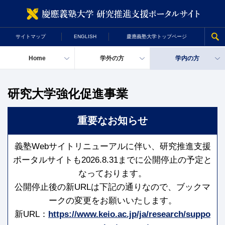
慶
サイトマップ
ENGLISH
慶應義塾大学トップページ
Home
学外の方
学内の方
研究大学強化促進事業
重要なお知らせ
義塾Webサイトリニューアルに伴い、研究推進支援
ポータルサイトも2026.8.31までに公開停止の予定と
なっております。
公開停止後の新URLは下記の通りなので、ブックマ
ークの変更をお願いいたします。
新URL：
https://www.keio.ac.jp/ja/research/suppo