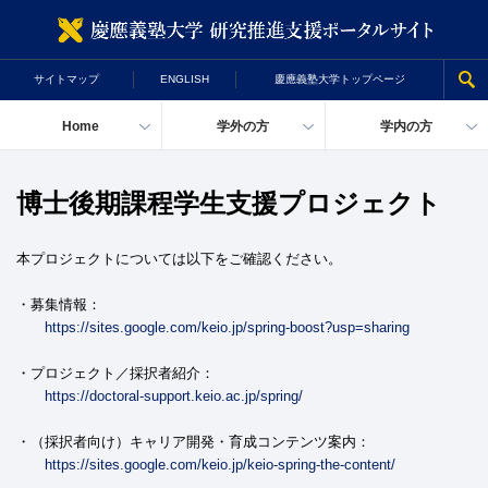
慶
サイトマップ
ENGLISH
慶應義塾大学トップページ
Home
学外の方
学内の方
博士後期課程学生支援プロジェクト
本プロジェクトについては以下をご確認ください。
・募集情報：
https://sites.google.com/keio.jp/spring-boost?usp=sharing
・プロジェクト／採択者紹介：
https://doctoral-support.keio.ac.jp/spring/
・（採択者向け）キャリア開発・育成コンテンツ案内：
https://sites.google.com/keio.jp/keio-spring-the-content/